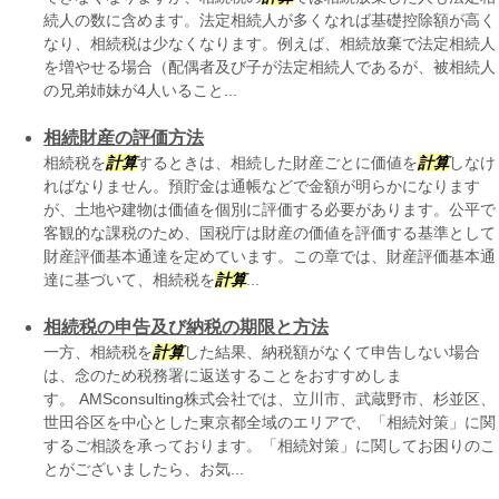
続人の数に含めます。法定相続人が多くなれば基礎控除額が高く
なり、相続税は少なくなります。例えば、相続放棄で法定相続人
を増やせる場合（配偶者及び子が法定相続人であるが、被相続人
の兄弟姉妹が4人いること...
相続財産の評価方法
相続税を
計算
するときは、相続した財産ごとに価値を
計算
しなけ
ればなりません。預貯金は通帳などで金額が明らかになります
が、土地や建物は価値を個別に評価する必要があります。公平で
客観的な課税のため、国税庁は財産の価値を評価する基準として
財産評価基本通達を定めています。この章では、財産評価基本通
達に基づいて、相続税を
計算
...
相続税の申告及び納税の期限と方法
一方、相続税を
計算
した結果、納税額がなくて申告しない場合
は、念のため税務署に返送することをおすすめしま
す。 AMSconsulting株式会社では、立川市、武蔵野市、杉並区、
世田谷区を中心とした東京都全域のエリアで、「相続対策」に関
するご相談を承っております。「相続対策」に関してお困りのこ
とがございましたら、お気...