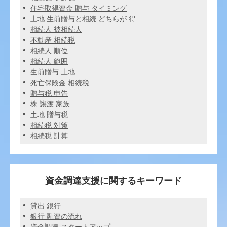
住宅取得資金 贈与 タイミング
土地 生前贈与と相続 どちらが 得
相続人 被相続人
不動産 相続税
相続人 順位
相続人 範囲
生前贈与 土地
死亡保険金 相続税
贈与税 申告
株 譲渡 家族
土地 贈与税
相続税 対策
相続税 計算
資金調達支援に関するキーワード
貸出 銀行
銀行 融資の流れ