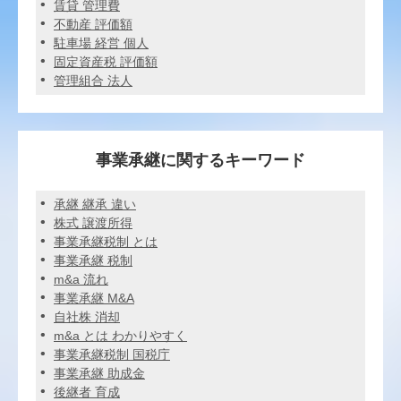
賃貸 管理費
不動産 評価額
駐車場 経営 個人
固定資産税 評価額
管理組合 法人
事業承継に関するキーワード
承継 継承 違い
株式 譲渡所得
事業承継税制 とは
事業承継 税制
m&a 流れ
事業承継 M&A
自社株 消却
m&a とは わかりやすく
事業承継税制 国税庁
事業承継 助成金
後継者 育成