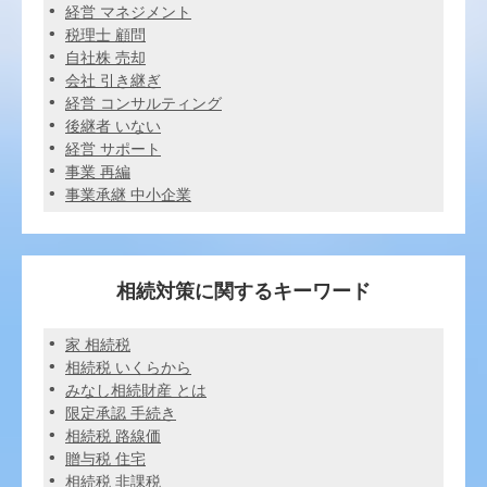
経営 マネジメント
税理士 顧問
自社株 売却
会社 引き継ぎ
経営 コンサルティング
後継者 いない
経営 サポート
事業 再編
事業承継 中小企業
相続対策に関するキーワード
家 相続税
相続税 いくらから
みなし相続財産 とは
限定承認 手続き
相続税 路線価
贈与税 住宅
相続税 非課税