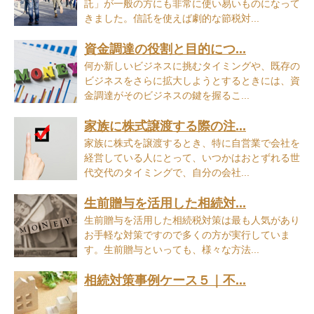
託」が一般の方にも非常に使い易いものになって
きました。信託を使えば劇的な節税対...
資金調達の役割と目的につ...
何か新しいビジネスに挑むタイミングや、既存の
ビジネスをさらに拡大しようとするときには、資
金調達がそのビジネスの鍵を握るこ...
家族に株式譲渡する際の注...
家族に株式を譲渡するとき、特に自営業で会社を
経営している人にとって、いつかはおとずれる世
代交代のタイミングで、自分の会社...
生前贈与を活用した相続対...
生前贈与を活用した相続税対策は最も人気があり
お手軽な対策ですので多くの方が実行していま
す。生前贈与といっても、様々な方法...
相続対策事例ケース５｜不...