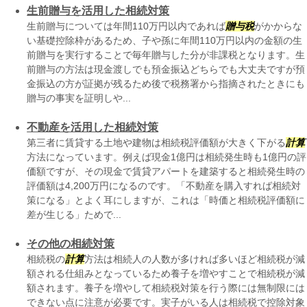
生前贈与を活用した相続対策
生前贈与については年間110万円以内であれば
贈与税
がかからな
い基礎控除枠があるため、子や孫に年間110万円以内の金額の生
前贈与を実行することで毎年贈与した分が非課税となります。生
前贈与の方法は現金渡しでも預金振込どちらでも大丈夫ですが預
金振込の方が証拠が残るため後で税務署から指摘されたときにも
贈与の事実を証明しや...
不動産を活用した相続対策
第三者に賃貸する土地や建物は相続税評価額が大きく下がる
計算
方法になっています。例えば現金1億円は相続発生時も1億円の評
価額ですが、その現金で賃貸アパートを建築すると相続発生時の
評価額は4,200万円になるのです。「不動産を購入すれば相続対
策になる」とよく耳にしますが、これは「時価と相続税評価額に
差が生じる」ためで...
その他の相続対策
相続税の
計算
方法は相続人の人数が多ければ多いほど相続税が減
額される仕組みとなっているため養子を増やすことで相続税が減
額されます。養子を増やして相続税対策を行う際には無制限には
できない点に注意が必要です。実子がいる人は相続税で控除対象