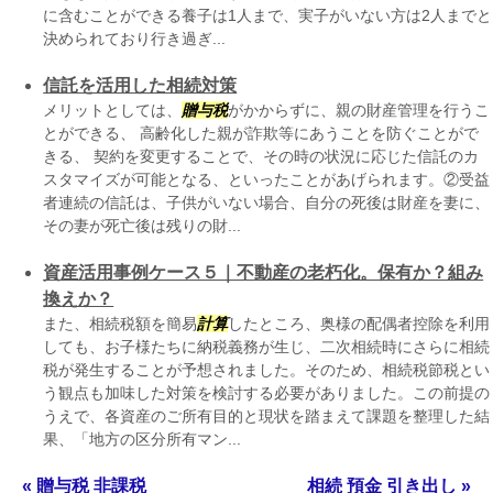
に含むことができる養子は1人まで、実子がいない方は2人までと
決められており行き過ぎ...
信託を活用した相続対策
メリットとしては、
贈与税
がかからずに、親の財産管理を行うこ
とができる、 高齢化した親が詐欺等にあうことを防ぐことがで
きる、 契約を変更することで、その時の状況に応じた信託のカ
スタマイズが可能となる、といったことがあげられます。②受益
者連続の信託は、子供がいない場合、自分の死後は財産を妻に、
その妻が死亡後は残りの財...
資産活用事例ケース５｜不動産の老朽化。保有か？組み
換えか？
また、相続税額を簡易
計算
したところ、奥様の配偶者控除を利用
しても、お子様たちに納税義務が生じ、二次相続時にさらに相続
税が発生することが予想されました。そのため、相続税節税とい
う観点も加味した対策を検討する必要がありました。この前提の
うえで、各資産のご所有目的と現状を踏まえて課題を整理した結
果、「地方の区分所有マン...
« 贈与税 非課税
相続 預金 引き出し »