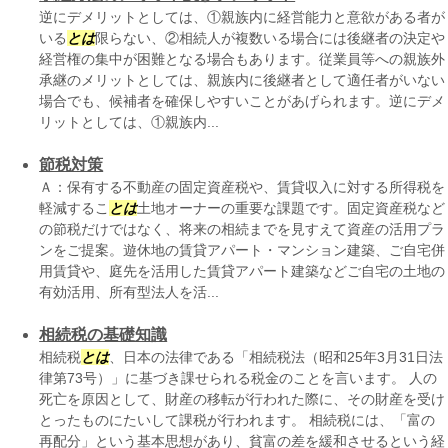
逆にデメリットとしては、①親族内に経営能力と意欲がある者が
いる
とは
限らない、②相続人が複数いる場合には後継者の決定や
経営権の集中が困難となる場合もあります。従業員等への親族外
承継のメリットとしては、親族内に後継者として適任者がいない
場合でも、候補者を確保しやすいことがあげられます。逆にデメ
リットとしては、①親族内...
節税対策
Ａ：保有する不動産の固定資産税や、賃貸収入に対する所得税を
軽減するこ
とは
土地オーナーの重要な課題です。固定資産税など
の節税だけではなく、将来の相続までを見すえて資産の活用プラ
ンをご提案。遊休地の賃貸アパート・マンション建築、ご自宅併
用賃貸や、庭先を活用した賃貸アパート建築などご自宅の土地の
有効活用、所有型法人を活...
相続税の基礎知識
相続税
とは
、日本の法律である「相続税法（昭和25年3月31日法
律第73号）」に基づき課せられる税金のことを言います。 人の
死亡を原因として、財産の移転が行われた際に、その財産を受け
とったものにたいして課税が行われます。 相続税には、「富の
再配分」という基本思想があり、貧富の差を緩和させるという経