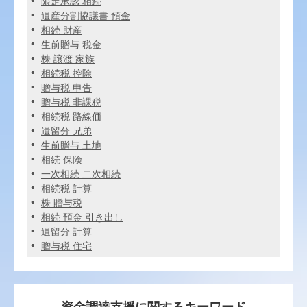
限定承認 相続
遺産分割協議書 預金
相続 財産
生前贈与 税金
株 譲渡 家族
相続税 控除
贈与税 申告
贈与税 非課税
相続税 路線価
遺留分 兄弟
生前贈与 土地
相続 保険
一次相続 二次相続
相続税 計算
株 贈与税
相続 預金 引き出し
遺留分 計算
贈与税 住宅