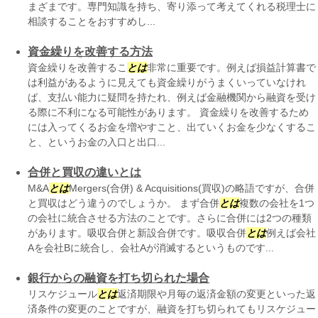
まざまです。専門知識を持ち、寄り添って考えてくれる税理士に
相談することをおすすめし...
資金繰りを改善する方法
資金繰りを改善するこ
とは
非常に重要です。例えば損益計算書で
は利益があるように見えても資金繰りがうまくいっていなけれ
ば、支払い能力に疑問を持たれ、例えば金融機関から融資を受け
る際に不利になる可能性があります。 資金繰りを改善するため
には入ってくるお金を増やすこと、出ていくお金を少なくするこ
と、というお金の入口と出口...
合併と買収の違いとは
M&A
とは
Mergers(合併) & Acquisitions(買収)の略語ですが、合併
と買収はどう違うのでしょうか。 まず合併
とは
複数の会社を1つ
の会社に統合させる方法のことです。さらに合併には2つの種類
があります。吸収合併と新設合併です。吸収合併
とは
例えば会社
Aを会社Bに統合し、会社Aが消滅するというものです...
銀行からの融資を打ち切られた場合
リスケジュール
とは
返済期限や月毎の返済金額の変更といった返
済条件の変更のことですが、融資を打ち切られてもリスケジュー