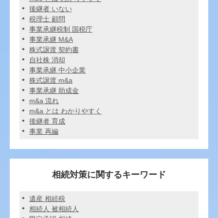
後継者 いない
税理士 顧問
事業承継税制 国税庁
事業承継 M&A
株式譲渡 契約書
自社株 消却
事業承継 中小企業
株式譲渡 m&a
事業承継 助成金
m&a 流れ
m&a とは わかりやすく
後継者 育成
事業 再編
相続対策に関するキーワード
遺産 相続税
相続人 被相続人