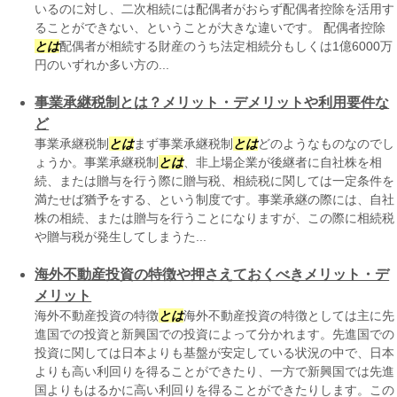
いるのに対し、二次相続には配偶者がおらず配偶者控除を活用す
ることができない、ということが大きな違いです。 配偶者控除
とは
配偶者が相続する財産のうち法定相続分もしくは1億6000万
円のいずれか多い方の...
事業承継税制とは？メリット・デメリットや利用要件な
ど
事業承継税制
とは
まず事業承継税制
とは
どのようなものなのでし
ょうか。事業承継税制
とは
、非上場企業が後継者に自社株を相
続、または贈与を行う際に贈与税、相続税に関しては一定条件を
満たせば猶予をする、という制度です。事業承継の際には、自社
株の相続、または贈与を行うことになりますが、この際に相続税
や贈与税が発生してしまうた...
海外不動産投資の特徴や押さえておくべきメリット・デ
メリット
海外不動産投資の特徴
とは
海外不動産投資の特徴としては主に先
進国での投資と新興国での投資によって分かれます。先進国での
投資に関しては日本よりも基盤が安定している状況の中で、日本
よりも高い利回りを得ることができたり、一方で新興国では先進
国よりもはるかに高い利回りを得ることができたりします。この