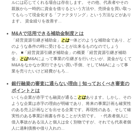
ルには応じてくれる場合は存在します。 その他、代表者やその
親族から一時的に資金を借りるという方法や、売掛金を買い取っ
てもらって現金化する「ファクタリング」という方法などがあり
ます。 資金繰りを改善す...
M&Aで活用できる補助金制度とは
「経営資源引継ぎ補助金」
とは
一体どのような補助金であり、ど
のような条件の時に受けることが出来るものなのでしょう
か。 ■「経営資源引継ぎ補助金」の概要「経営資源引継ぎ補助
金」
とは
M&Aによって事業の引継ぎを行いたいが、資金がなくて
M&Aをなかなか実行できない買い手側、そしてM&Aによって事
業を売りたいけど経費がもろ...
銀行融資の審査に通らない理由｜知っておくべき審査の
ポイントとは
いくら企業が赤字でも融資が通るこ
とは
あります。しかし、その
ような企業は赤字の理由が明確であり、将来の事業計画も確実性
のある売上計画などを出せる企業です。再現性のある、そして確
実性のある事業計画書を作ることが大切です。 ・代表者個人に
借入事故がある法人と個人は全く別物ですが、それでも代表者個
人に過剰債務や借り入れの...