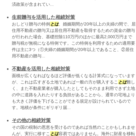
済政策が含まれてい...
生前贈与を活用した相続対策
おしどり贈与の特例
とは
、婚姻期間が20年以上の夫婦の間で、居
住用不動産の贈与又は居住用不動産を取得するための資金の贈与
が行われた場合、基礎控除110万円のほかに最高2,000万円まで
贈与税が無税になる特例です。この特例を利用するための適用要
件は主に3つ（①夫婦の婚姻期間が20年以上であること、②居住
用不動産の贈与...
不動産を活用した相続対策
面積が広くなればなるほど評価が低くなる計算式になっています
が、これは広すぎる土地であれば一般の方が購入するこ
とは
難し
く、また不動産業者が購入したとしてもそのまま利用できず土地
の中に道路を入れたりする負担があることから、通常の宅地より
も大きく評価を下げることができる規定が設けられているので
す。地積が条件にギリギリ届...
その他の相続対策
その国の税制の恩恵を受けるのであれば当然のことかもしれませ
んが、実行に移すこ
とは
容易ではありません。海外に財産を移転