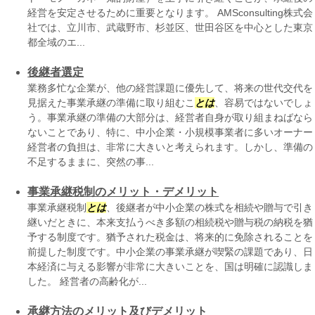
経営を安定させるために重要となります。 AMSconsulting株式会
社では、立川市、武蔵野市、杉並区、世田谷区を中心とした東京
都全域のエ...
後継者選定
業務多忙な企業が、他の経営課題に優先して、将来の世代交代を
見据えた事業承継の準備に取り組むこ
とは
、容易ではないでしょ
う。事業承継の準備の大部分は、経営者自身が取り組まねばなら
ないことであり、特に、中小企業・小規模事業者に多いオーナー
経営者の負担は、非常に大きいと考えられます。しかし、準備の
不足するままに、突然の事...
事業承継税制のメリット・デメリット
事業承継税制
とは
、後継者が中小企業の株式を相続や贈与で引き
継いだときに、本来支払うべき多額の相続税や贈与税の納税を猶
予する制度です。猶予された税金は、将来的に免除されることを
前提した制度です。中小企業の事業承継が喫緊の課題であり、日
本経済に与える影響が非常に大きいことを、国は明確に認識しま
した。 経営者の高齢化が...
承継方法のメリット及びデメリット