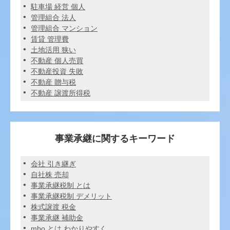
駐車場 経営 個人
管理組合 法人
管理組合 マンション
賃貸 管理費
土地活用 狭い
不動産 個人売買
不動産投資 失敗
不動産 贈与税
不動産 譲渡所得税
事業承継に関するキーワード
会社 引き継ぎ
自社株 売却
事業承継税制 とは
事業承継税制 デメリット
株式譲渡 税金
事業承継 補助金
mbo とは わかりやすく