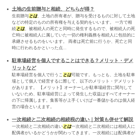
土地の生前贈与と相続、どちらが得？
生前贈与
とは
、土地の所有者が、贈与を受けるものに対して土地
などの特定のものの所有権を与える契約をいいます。 一方で相
続
とは
、被相続人の死亡と同時に発生するもので、被相続人の死
亡時に被相続人に属していた一切の権利義務を相続人に包括的に
承継させるものをいいます。 両者は死亡前に行うか、死亡と同
時に行われるかといった点...
駐車場経営を個人ですることはできる？メリット・デメ
リットなど
駐車場経営を個人で行うこ
とは
可能です。もっとも、土地を駐車
場として個人で経営するに際して、以下のメリット・デメリット
があります。 【メリット】オーナーしか駐車場経営に関与して
いないため、駐車場経営によって発生した収益はすべてオーナー
の下に帰属します。集客等が上手くいけば一番儲かるのは個人経
営の場合といえます。
一次相続と二次相続の相続税の違い｜対策も併せて解説
一次相続と二次相続の違い
とは
一次相続と二次相続には相続人に
配偶者がいるかどうかが関わってきます。一次相続には配偶者が