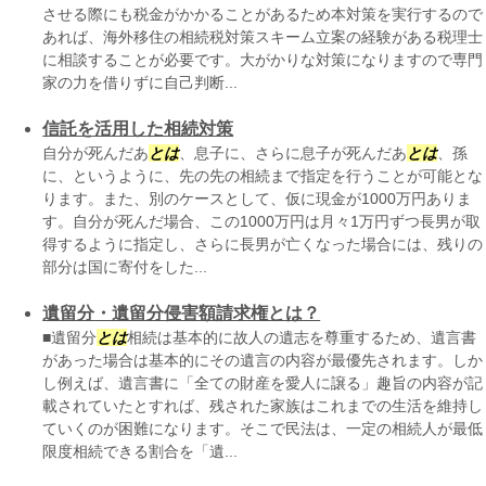
させる際にも税金がかかることがあるため本対策を実行するので
あれば、海外移住の相続税対策スキーム立案の経験がある税理士
に相談することが必要です。大がかりな対策になりますので専門
家の力を借りずに自己判断...
信託を活用した相続対策
自分が死んだあ
とは
、息子に、さらに息子が死んだあ
とは
、孫
に、というように、先の先の相続まで指定を行うことが可能とな
ります。また、別のケースとして、仮に現金が1000万円ありま
す。自分が死んだ場合、この1000万円は月々1万円ずつ長男が取
得するように指定し、さらに長男が亡くなった場合には、残りの
部分は国に寄付をした...
遺留分・遺留分侵害額請求権とは？
■遺留分
とは
相続は基本的に故人の遺志を尊重するため、遺言書
があった場合は基本的にその遺言の内容が最優先されます。しか
し例えば、遺言書に「全ての財産を愛人に譲る」趣旨の内容が記
載されていたとすれば、残された家族はこれまでの生活を維持し
ていくのが困難になります。そこで民法は、一定の相続人が最低
限度相続できる割合を「遺...