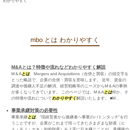
わかりやすく
mbo とは わかりやすく
M&Aとは？特徴や流れなどわかりやすく解説
M＆A
とは
、Mergers and Acquisitions（合併と買収）の頭文字を
とった略語で、企業の合併・買収を意味します。 近年、資金の
調達や後継人不足の解消、経営戦略等のニーズからM＆Aの事例
が多くなってきています。 このページでは、M＆A
とは
何か、そ
の特徴や流れについて
わかりやすく
解説いたします。 ■M...
事業承継対策の必要性
事業承継
とは
、"現経営者から後継者へ事業のバトンタッチ"を行
うことですが、企業がこれまで培ってきたさまざまな財産（ヒ
ト・モノ・カネ・知的財産）を上手に引き継ぐことが、承継後の