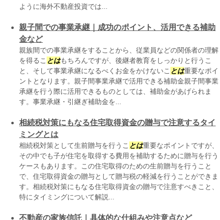
ように海外不動産投資では...
親子間での事業承継｜成功のポイント、活用できる補助
金など
親族間での事業承継をすることから、従業員などの関係者の理解
を得るこ
とは
もちろんですが、後継者教育をしっかりと行うこ
と、そして事業承継になるべくお金をかけないこ
とは
重要なポイ
ントとなります。親子間事業承継で活用できる補助金親子間事業
承継を行う際に活用できるものとしては、補助金があげられま
す。事業承継・引継ぎ補助金を...
相続税対策にもなる住宅取得資金の贈与で注意するタイ
ミングとは
相続税対策として生前贈与を行うこ
とは
重要なポイントですが、
その中でも子が住宅を取得する費用を補助するために贈与を行う
ケースもあります。この住宅取得のための生前贈与を行うこと
で、住宅取得資金の贈与として贈与税の軽減を行うことができま
す。相続税対策にもなる住宅取得資金の贈与で注意すべきこと、
特にタイミングについて解説...
不動産の家族信託｜具体的な仕組みや注意点など