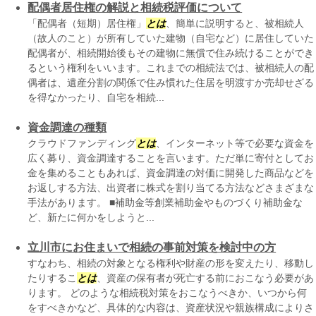
配偶者居住権の解説と相続税評価について
「配偶者（短期）居住権」
とは
、簡単に説明すると、被相続人
（故人のこと）が所有していた建物（自宅など）に居住していた
配偶者が、相続開始後もその建物に無償で住み続けることができ
るという権利をいいます。これまでの相続法では、被相続人の配
偶者は、遺産分割の関係で住み慣れた住居を明渡すか売却せざる
を得なかったり、自宅を相続...
資金調達の種類
クラウドファンディング
とは
、インターネット等で必要な資金を
広く募り、資金調達することを言います。ただ単に寄付としてお
金を集めることもあれば、資金調達の対価に開発した商品などを
お返しする方法、出資者に株式を割り当てる方法などさまざまな
手法があります。 ■補助金等創業補助金やものづくり補助金な
ど、新たに何かをしようと...
立川市にお住まいで相続の事前対策を検討中の方
すなわち、相続の対象となる権利や財産の形を変えたり、移動し
たりするこ
とは
、資産の保有者が死亡する前におこなう必要があ
ります。 どのような相続税対策をおこなうべきか、いつから何
をすべきかなど、具体的な内容は、資産状況や親族構成によりさ