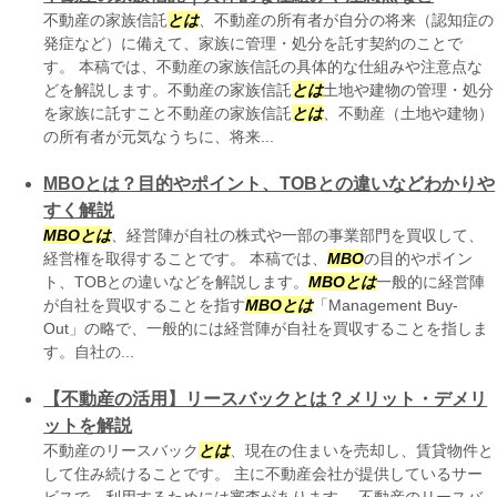
不動産の家族信託
とは
、不動産の所有者が自分の将来（認知症の
発症など）に備えて、家族に管理・処分を託す契約のことで
す。 本稿では、不動産の家族信託の具体的な仕組みや注意点な
どを解説します。不動産の家族信託
とは
土地や建物の管理・処分
を家族に託すこと不動産の家族信託
とは
、不動産（土地や建物）
の所有者が元気なうちに、将来...
MBOとは？目的やポイント、TOBとの違いなどわかりや
すく解説
MBO
とは
、経営陣が自社の株式や一部の事業部門を買収して、
経営権を取得することです。 本稿では、
MBO
の目的やポイン
ト、TOBとの違いなどを解説します。
MBO
とは
一般的に経営陣
が自社を買収することを指す
MBO
とは
「Management Buy-
Out」の略で、一般的には経営陣が自社を買収することを指しま
す。自社の...
【不動産の活用】リースバックとは？メリット・デメリ
ットを解説
不動産のリースバック
とは
、現在の住まいを売却し、賃貸物件と
して住み続けることです。 主に不動産会社が提供しているサー