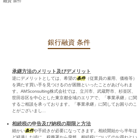
融資 条件
銀行融資 条件
承継方法のメリット及びデメリット
逆にデメリットとしては、希望の
条件
（従業員の雇用、価格等）
を満たす買い手を見つけるのが困難といったことがあげられま
す。AMSconsulting株式会社では、立川市、武蔵野市、杉並区、
世田谷区を中心とした東京都全域のエリアで、「事業承継」に関
するご相談を承っております。「事業承継」に関してお困りのこ
とがございまし...
相続税の申告及び納税の期限と方法
細かい
条件
や手続きが必要になってきます。相続開始から半年ほ
ど経過した頃に、税務署から突然、相続税についてのお尋ねとい