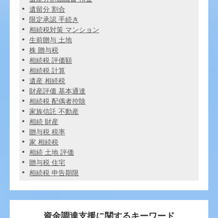
遺留分 割合
限定承認 手続き
相続税対策 マンション
生前贈与 土地
株 贈与税
相続税 評価額
相続税 計算
遺産 相続税
財産評価 基本通達
相続税 配偶者控除
家族信託 不動産
相続 財産
贈与税 税率
家 相続税
相続 土地 評価
贈与税 住宅
相続税 申告期限
資金調達支援に関するキーワード