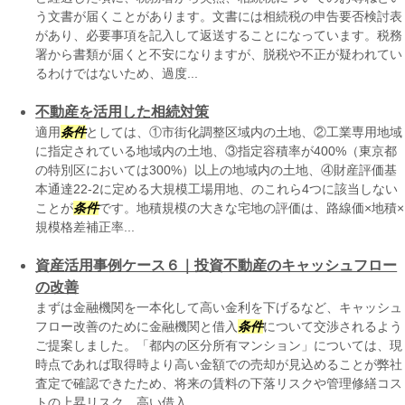
う文書が届くことがあります。文書には相続税の申告要否検討表
があり、必要事項を記入して返送することになっています。税務
署から書類が届くと不安になりますが、脱税や不正が疑われてい
るわけではないため、過度...
不動産を活用した相続対策
適用
条件
としては、①市街化調整区域内の土地、②工業専用地域
に指定されている地域内の土地、③指定容積率が400%（東京都
の特別区においては300%）以上の地域内の土地、④財産評価基
本通達22-2に定める大規模工場用地、のこれら4つに該当しない
ことが
条件
です。地積規模の大きな宅地の評価は、路線価×地積×
規模格差補正率...
資産活用事例ケース６｜投資不動産のキャッシュフロー
の改善
まずは金融機関を一本化して高い金利を下げるなど、キャッシュ
フロー改善のために金融機関と借入
条件
について交渉されるよう
ご提案しました。「都内の区分所有マンション」については、現
時点であれば取得時より高い金額での売却が見込めることが弊社
査定で確認できたため、将来の賃料の下落リスクや管理修繕コス
トの上昇リスク、高い借入...