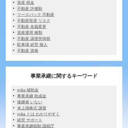
資産 税金
不動産 評価額
リースバック 不動産
不動産投資 リスク
不動産 名義変更
資産運用 種類
不動産 譲渡所得税
駐車場 経営 個人
不動産 資格
事業承継に関するキーワード
m&a 補助金
事業承継 助成金
後継者 いない
未上場株式 譲渡
m&a とは わかりやすく
経営 サポート
事業承継税制 国税庁