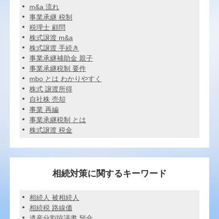
m&a 流れ
事業承継 税制
税理士 顧問
株式譲渡 m&a
株式譲渡 手続き
事業承継補助金 親子
事業承継税制 要件
mbo とは わかりやすく
株式 譲渡所得
自社株 売却
事業 再編
事業承継税制 とは
株式譲渡 税金
相続対策に関するキーワード
相続人 被相続人
相続税 路線価
遺産分割協議書 預金