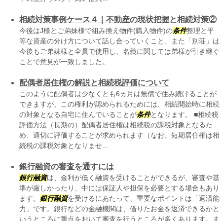
相続対策事例ケース４｜不動産の現状把握と相続対策②
今後はJ様とご弟妹様で組み換え物件(購入物件)の
条件
整理と平
等な資産の分け方について話し合っていくこと、また「別荘」は
今後もご弟妹様と全員で使用し、名義に関しては弟様が引き継ぐ
ことで意見が一致しました。
配偶者居住権の解説と相続税評価について
このように配偶者は少なくとも6ヵ月は無償で住み続けることが
できますが、この権利が認められるためには、相続開始時に相続
の対象となる自宅に住んでいることが
条件
となります。 ■相続税
評価方法（長期の）配偶者居住権は相続税の課税対象となるた
め、適切に評価することが求められます（なお、短期居住権は相
続税の課税対象となりませ...
銀行融資の審査を通すには
銀行融資
は、金利が低く融資を受けることができるが、審査や基
準が厳しかったり、中には保証人や担保を必要とする場合もあり
ます。
銀行融資
を受けるにあたって、重要なポイントは「返済能
力」です。銀行などの金融機関は、借りたお金を返済できるかと
いうところに重点をおいて審査を行うところが多くあります。ま