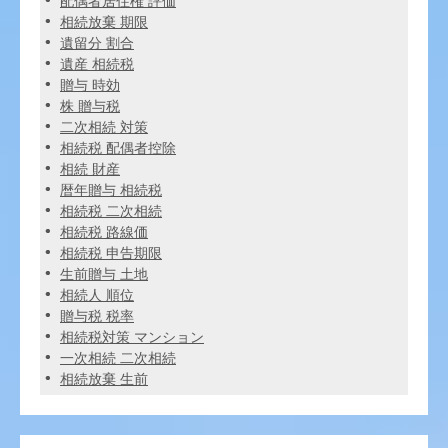
配偶者居住権 評価
相続放棄 期限
遺留分 割合
遺産 相続税
贈与 時効
株 贈与税
二次相続 対策
相続税 配偶者控除
相続 財産
暦年贈与 相続税
相続税 二次相続
相続税 路線価
相続税 申告期限
生前贈与 土地
相続人 順位
贈与税 税率
相続税対策 マンション
一次相続 二次相続
相続放棄 生前