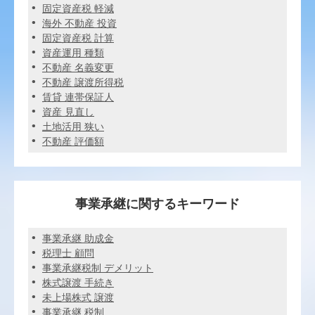
固定資産税 軽減
海外 不動産 投資
固定資産税 計算
資産運用 種類
不動産 名義変更
不動産 譲渡所得税
賃貸 連帯保証人
資産 見直し
土地活用 狭い
不動産 評価額
事業承継に関するキーワード
事業承継 助成金
税理士 顧問
事業承継税制 デメリット
株式譲渡 手続き
未上場株式 譲渡
事業承継 税制