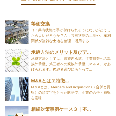
等価交換
Ｑ：共有状態で手が付けられそうにないがどうし
たらよいだろうか？Ａ：共有状態の土地や、権利
関係が複雑な土地を整理・活用する...
承継方法のメリット及びデ...
承継方法としては、親族内承継、従業員等への親
族外承継、第三者への親族外承継（Ｍ＆Ａ）があ
げられます。後継者選びにあたって...
M&Aとは？特徴...
M＆Aとは、Mergers and Acquisitions（合併と買
収）の頭文字をとった略語で、企業の合併・買収
を意味...
相続対策事例ケース３｜不...