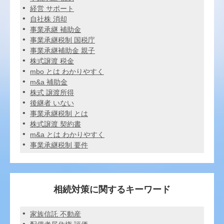
経営 サポート
自社株 消却
事業承継 補助金
事業承継税制 国税庁
事業承継補助金 親子
株式譲渡 税金
mbo とは わかりやすく
m&a 補助金
株式 譲渡所得
後継者 いない
事業承継税制 とは
株式譲渡 契約書
m&a とは わかりやすく
事業承継税制 要件
相続対策に関するキーワード
家族信託 不動産