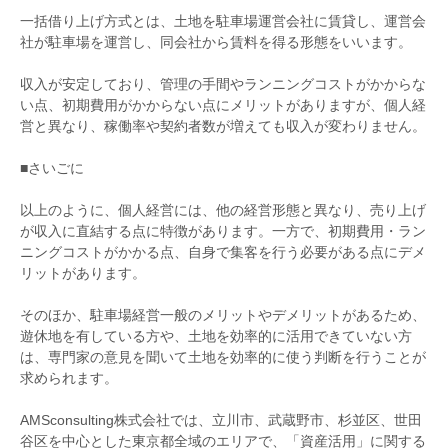
一括借り上げ方式とは、土地を駐車場運営会社に賃貸し、運営会
社が駐車場を運営し、同会社から賃料を得る形態をいいます。
収入が安定しており、管理の手間やランニングコストがかからな
い点、初期費用がかからない点にメリットがありますが、個人経
営と異なり、稼働率や契約者数が増えても収入が変わりません。
■さいごに
以上のように、個人経営には、他の経営形態と異なり、売り上げ
が収入に直結する点に特徴があります。一方で、初期費用・ラン
ニングコストがかかる点、自身で集客を行う必要がある点にデメ
リットがあります。
そのほか、駐車場経営一般のメリットやデメリットがあるため、
遊休地を有している方や、土地を効率的に活用できていない方
は、専門家の意見を聞いて土地を効率的に使う判断を行うことが
求められます。
AMSconsulting株式会社では、立川市、武蔵野市、杉並区、世田
谷区を中心とした東京都全域のエリアで、「資産活用」に関する