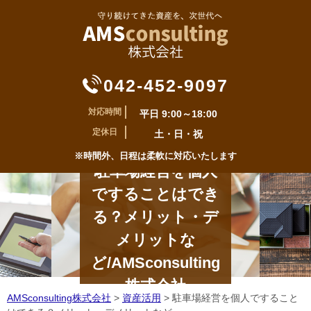
042-452-9097
対応時間
平日 9:00～18:00
定休日
土・日・祝
※時間外、日程は柔軟に対応いたします
駐車場経営を個人
ですることはでき
る？メリット・デ
メリットな
ど/AMSconsulting
株式会社
AMSconsulting株式会社
>
資産活用
>
駐車場経営を個人ですること