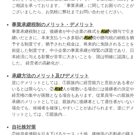
ご相談を承っております。「事業承継」に関してお困りのことが
ございましたら、お気軽に弊社までお問い合わせください。
事業承継税制のメリット・デメリット
事業承継税制とは、後継者が中小企業の株式を
相続
や贈与で引き
継いだときに、本来支払うべき多額の
相続
税や贈与税の納税を猶
予する制度です。猶予された税金は、将来的に免除されることを
前提した制度です。中小企業の事業承継が喫緊の課題であり、日
本経済に与える影響が非常に大きいことを、国は明確に認識しま
した。 経営者の高齢化が...
承継方法のメリット及びデメリット
逆にデメリットとしては、①親族内に経営能力と意欲がある者が
いるとは限らない、②
相続
人が複数いる場合には後継者の決定や
経営権の集中が困難となる場合もあります。従業員等への親族外
承継のメリットとしては、親族内に後継者として適任者がいない
場合でも、候補者を確保しやすいことがあげられます。逆にデメ
リットとしては、①親族内...
自社株対策
②純資産価額を引き下げるケース（土地、建物等の不動産の購入