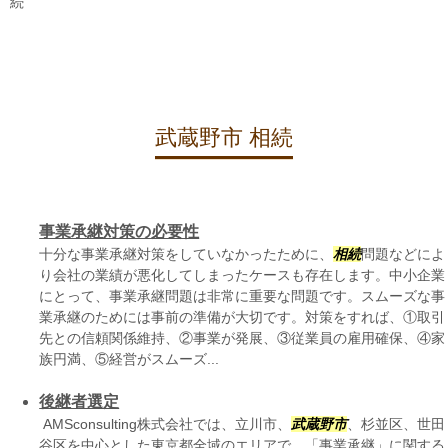
続
武蔵野市 相続
事業承継対策の必要性
十分な事業承継対策をしていなかったために、
相続
問題などによ
り会社の業績が悪化してしまったケースも存在します。中小企業
にとって、事業承継問題は非常に重要な問題です。スムーズな事
業承継のためには事前の準備が大切です。対策をすれば、①取引
先との信頼関係維持、②事業が発展、③従業員の雇用確保、④家
族円満、⑤経営がスムーズ...
後継者選定
AMSconsulting株式会社では、立川市、
武蔵野市
、杉並区、世田
谷区を中心とした東京都全域のエリアで、「事業承継」に関する