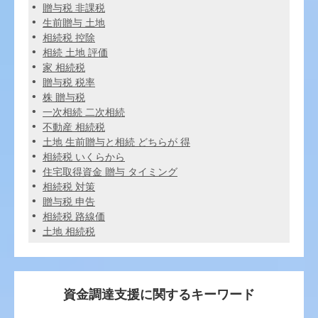
贈与税 非課税
生前贈与 土地
相続税 控除
相続 土地 評価
家 相続税
贈与税 税率
株 贈与税
一次相続 二次相続
不動産 相続税
土地 生前贈与と相続 どちらが 得
相続税 いくらから
住宅取得資金 贈与 タイミング
相続税 対策
贈与税 申告
相続税 路線価
土地 相続税
資金調達支援に関するキーワード