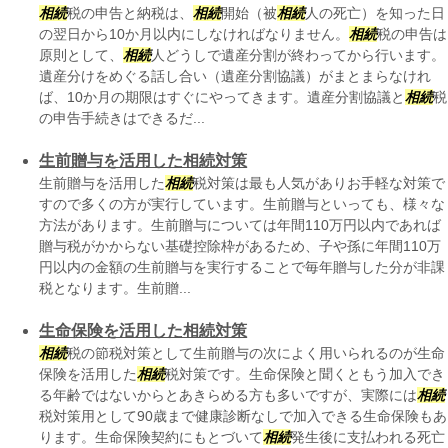
相続
税の申告と納税は、
相続
開始（被
相続
人の死亡）を知った日
の翌日から10か月以内にしなければなりません。
相続
税の申告は
原則として、
相続
人どうしで遺産分割が終わってから行います。
遺産分けをめぐる話し合い（遺産分割協議）がまとまらなけれ
ば、10か月の期限はすぐにやってきます。遺産分割協議と
相続
税
の申告手続きはできるだ...
生前贈与を活用した相続対策
生前贈与を活用した
相続
税対策は最も人気がありお手軽な対策で
すので多くの方が実行しています。生前贈与といっても、様々な
方法があります。生前贈与については年間110万円以内であれば
贈与税がかからない基礎控除枠があるため、子や孫に年間110万
円以内の金額の生前贈与を実行することで毎年贈与した分が非課
税となります。生前贈...
生命保険を活用した相続対策
相続
税の節税対策として生前贈与の次によく用いられるのが生命
保険を活用した
相続
税対策です。生命保険と聞くともう加入でき
る年齢ではないからとあきらめる方も多いですが、実際には
相続
税対策用として90歳まで健康診断なしで加入できる生命保険もあ
ります。生命保険契約にもとづいて
相続
発生後に支払われる死亡