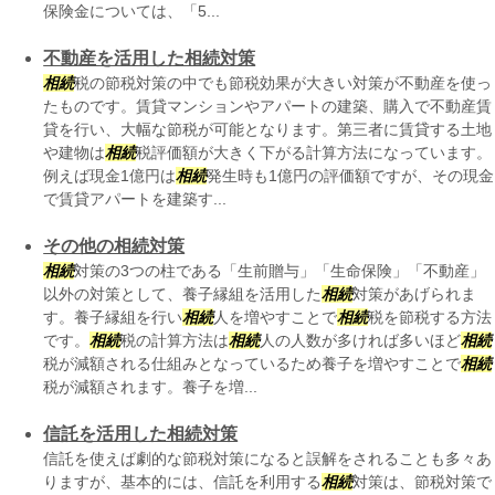
保険金については、「5...
不動産を活用した相続対策
相続
税の節税対策の中でも節税効果が大きい対策が不動産を使っ
たものです。賃貸マンションやアパートの建築、購入で不動産賃
貸を行い、大幅な節税が可能となります。第三者に賃貸する土地
や建物は
相続
税評価額が大きく下がる計算方法になっています。
例えば現金1億円は
相続
発生時も1億円の評価額ですが、その現金
で賃貸アパートを建築す...
その他の相続対策
相続
対策の3つの柱である「生前贈与」「生命保険」「不動産」
以外の対策として、養子縁組を活用した
相続
対策があげられま
す。養子縁組を行い
相続
人を増やすことで
相続
税を節税する方法
です。
相続
税の計算方法は
相続
人の人数が多ければ多いほど
相続
税が減額される仕組みとなっているため養子を増やすことで
相続
税が減額されます。養子を増...
信託を活用した相続対策
信託を使えば劇的な節税対策になると誤解をされることも多々あ
りますが、基本的には、信託を利用する
相続
対策は、節税対策で