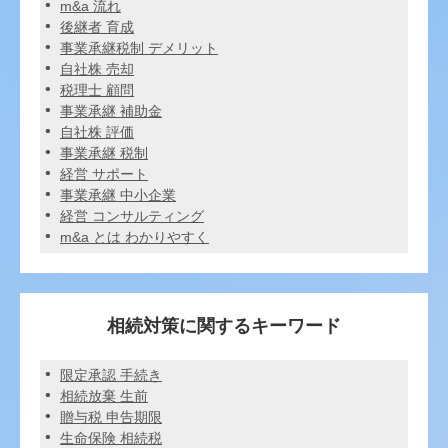
m&a 流れ
後継者 育成
事業承継税制 デメリット
自社株 売却
税理士 顧問
事業承継 補助金
自社株 評価
事業承継 税制
経営 サポート
事業承継 中小企業
経営 コンサルティング
m&a とは わかりやすく
相続対策に関するキーワード
限定承認 手続き
相続放棄 生前
贈与税 申告期限
生命保険 相続税