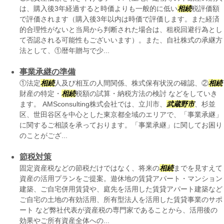
は、購入後3年経過すると時価よりも一般的に低い
相続
税評価額
で評価されます（購入後3年以内は時価で評価します。また経済
的合理性がないと当局から判断された場合は、租税回避行為とし
て否認される可能性もございいます）。また、自社株式の承継方
法として、①暦年贈与で少...
事業承継の準備
①法定
相続
人及び相互の人間関係、株式保有状況の確認、②
相続
財産の特定・
相続
税額の試算・納税方法の検討 などをしていき
ます。 AMSconsulting株式会社では、立川市、
武蔵野市
、杉並
区、世田谷区を中心とした東京都全域のエリアで、「事業承継」
に関するご相談を承っております。「事業承継」に関してお困り
のことがござ...
節税対策
固定資産税などの節税だけではなく、将来の
相続
までを見すえて
資産の活用プランをご提案。遊休地の賃貸アパート・マンション
建築、ご自宅併用賃貸や、庭先を活用した賃貸アパート建築など
ご自宅の土地の有効活用、所有型法人を活用した賃貸事業のサポ
ート など弊社代表が資産税の専門家であることから、活用後の
効果やご所有資産全体への...