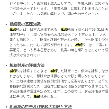
谷区を中心とした東京都全域のエリアで、「事業承継」に関する
ご相談を承っております。「事業承継」に関してお困りのことが
ございましたら、お気軽に弊社までお問い合わせください。
相続税の基礎知識
相続
税とは、日本の法律である「
相続
税法（昭和25年3月31日法
律第73号）」に基づき課せられる税金のことを言います。 人の
死亡を原因として、財産の移転が行われた際に、その財産を受け
とったものにたいして課税が行われます。
相続
税には、「富の
再配分」という基本思想があり、貧富の差を緩和させるという経
済政策が含まれてい...
相続財産の評価方法
相続
税を計算するときは、
相続
した財産ごとに価値を計算しなけ
ればなりません。預貯金は通帳などで金額が明らかになります
が、土地や建物は価値を個別に評価する必要があります。公平で
客観的な課税のため、国税庁は財産の価値を評価する基準として
財産評価基本通達を定めています。この章では、財産評価基本通
達に基づいて、
相続
税を計算...
相続税の申告及び納税の期限と方法