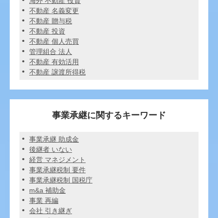
海外 不動産 投資
不動産 名義変更
不動産 贈与税
不動産 投資
不動産 個人売買
管理組合 法人
不動産 有効活用
不動産 譲渡所得税
事業承継に関するキーワード
事業承継 助成金
後継者 いない
経営 マネジメント
事業承継税制 要件
事業承継税制 国税庁
m&a 補助金
事業 再編
会社 引き継ぎ