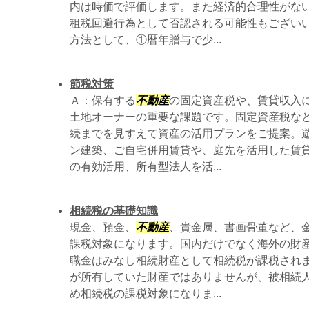
内は時価で評価します。また経済的合理性がな
租税回避行為として否認される可能性もござい
方法として、①暦年贈与で少...
節税対策
Ａ：保有する
不動産
の固定資産税や、賃貸収入
土地オーナーの重要な課題です。固定資産税な
続までを見すえて資産の活用プランをご提案。
ン建築、ご自宅併用賃貸や、庭先を活用した賃
の有効活用、所有型法人を活...
相続税の基礎知識
現金、預金、
不動産
、貴金属、書画骨董など、
課税対象になります。国内だけでなく海外の財
職金はみなし相続財産として相続税が課税され
が所有していた財産ではありませんが、被相続
め相続税の課税対象になりま...