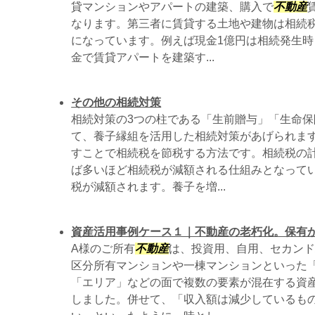
貸マンションやアパートの建築、購入で
不動産
なります。第三者に賃貸する土地や建物は相続
になっています。例えば現金1億円は相続発生時
金で賃貸アパートを建築す...
その他の相続対策
相続対策の3つの柱である「生前贈与」「生命保
て、養子縁組を活用した相続対策があげられま
すことで相続税を節税する方法です。相続税の
ば多いほど相続税が減額される仕組みとなって
税が減額されます。養子を増...
資産活用事例ケース１｜不動産の老朽化。保有
A様のご所有
不動産
は、投資用、自用、セカンド
区分所有マンションや一棟マンションといった
「エリア」などの面で複数の要素が混在する資
しました。併せて、「収入額は減少しているも