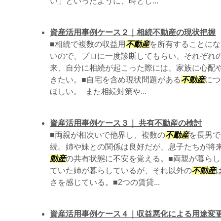
い」といったように、時とし...
資産活用事例ケース２｜相続不動産の現状把握
■相続で複数の収益用
不動産
を所有することにな
いので、プロに一度診断してもらい、それぞれ
来、自分に相続が起こった際には、家族に心配
きたい。■自宅を含め現状問題がある
不動産
につ
ほしい。 また相続対策や...
資産活用事例ケース３｜ 共有不動産の検討
■両親が相次いで他界し、複数の
不動産
を長男で
続。姉や妹との関係は良好だが、息子たちが将
動産
の共有状態に不安を覚える。■両親が暮ら
ていた姉が暮らしているが、それ以外の
不動産
さを感じている。■2つの賃貸...
資産活用事例ケース４｜収益悪化による用途変