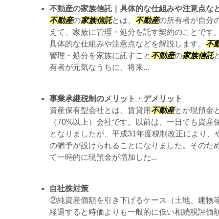
不動産の家族信託｜具体的な仕組みや注意点な
不動産
の
家族信託
とは、
不動産
の所有者が自分
えて、家族に管理・処分を託す契約のことです。
具体的な仕組みや注意点などを解説します。
不
管理・処分を家族に託すこと
不動産
の
家族信託
有者が元気なうちに、将来...
事業承継税制のメリット・デメリット
資産保有型会社とは、賃貸用
不動産
とか現預金
（70%以上）会社です。以前は、一日でも資産
となりましたが、平成31年度税制改正により、
の猶予が設けられることになりました。そのた
て一時的に現預金が増加した...
自社株対策
②純資産価額を引き下げるケース（土地、建物
経過すると時価よりも一般的に低い相続税評価