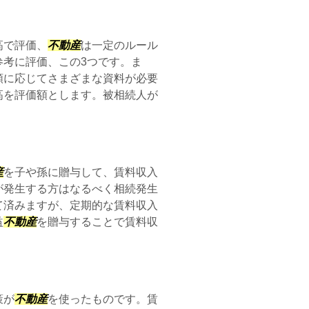
高で評価、
不動産
は一定のルール
参考に評価、この3つです。ま
類に応じてさまざまな資料が必要
高を評価額とします。被相続人が
産
を子や孫に贈与して、賃料収入
が発生する方はなるべく相続発生
て済みますが、定期的な賃料収入
益
不動産
を贈与することで賃料収
策が
不動産
を使ったものです。賃