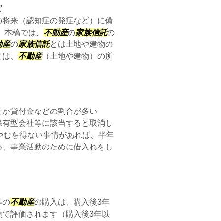
ど
の将来（認知症の発症など）に備
 本稿では、
不動産
の
家族信託
の
動産
の
家族信託
とは土地や建物の
とは、
不動産
（土地や建物）の所
とか貸付金などの割合が多い
保有型会社等に該当すると取消し
やむを得ない事情があれば、半年
め、事業活動のために借入れをし
等の
不動産
の購入は、購入後3年
額で評価されます（購入後3年以