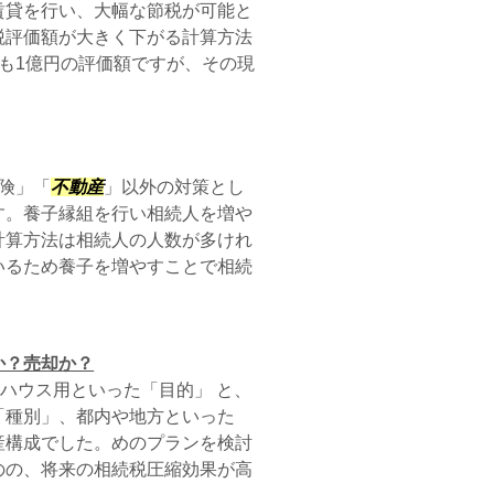
賃貸を行い、大幅な節税が可能と
税評価額が大きく下がる計算方法
も1億円の評価額ですが、その現
険」「
不動産
」以外の対策とし
す。養子縁組を行い相続人を増や
計算方法は相続人の人数が多けれ
いるため養子を増やすことで相続
か？売却か？
ハウス用といった「目的」 と、
「種別」、都内や地方といった
産構成でした。めのプランを検討
のの、将来の相続税圧縮効果が高