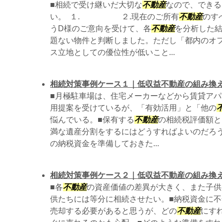
■相続で受け継いだ大切な
不動産
なので、できる
い。 １. ２.現在のご所有
不動産
のす
うD様のご意向を受けて、各
不動産
を分析した
題ない物件と判断しました。ただし「都内のオ
ス立地としての優位性が低いこと...
相続対策事例ケース１｜低収益不動産の組み換
■月極駐車場は、住宅メーカーなどから賃貸ア
用提案を受けているが、「有効活用」と「他の
悩んでいる。■保有する
不動産
の相続税評価額と
満な遺産分割をするにはどうすればよいのだろ
の納税資金を準備しておきた...
相続対策事例ケース２｜低収益不動産の組み換
■各
不動産
の資産価値の差異が大きく、また子供
供たちには等分に相続させたい。■納税資金に
売却する必要があると思うが、どの
不動産
にす