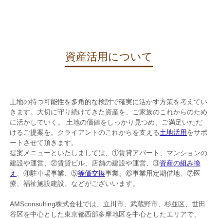
資産活用について
土地の持つ可能性を多角的な検討で確実に活かす方策を考えてい
きます。大切に守り続けてきた資産を、ご家族のこれからのため
に活かしていく。 土地の価値をしっかり見つめ、ご満足いただ
けるご提案を。クライアントのこれからを支える
土地活用
をサポ
ートさせて頂きます。
提案メニューといたしましては、①賃貸アパート、マンションの
建設や運営、②賃貸ビル、店舗の建設や運営、③
資産の組み換
え
、④駐車場事業、⑤
等価交換
事業、⑥事業用定期借地、⑦医
療、福祉施設建設、などがございいます。
AMSconsulting株式会社では、立川市、武蔵野市、杉並区、世田
谷区を中心とした東京都西部多摩地区を中心としたエリアで、