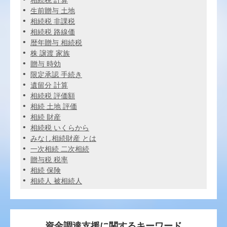
相続税 計算
生前贈与 土地
相続税 非課税
相続税 路線価
暦年贈与 相続税
株 譲渡 家族
贈与 時効
限定承認 手続き
遺留分 計算
相続税 評価額
相続 土地 評価
相続 財産
相続税 いくらから
みなし相続財産 とは
一次相続 二次相続
贈与税 税率
相続 保険
相続人 被相続人
資金調達支援に関するキーワード