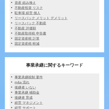
資産 組み換え
不動産投資 リスク
駐車場 経営 個人
リースバック メリット デメリット
リースバック 不動産
不動産 評価額
不動産取得税 申告書
固定資産税 計算
固定資産税 軽減
事業承継に関するキーワード
事業承継税制 要件
m&a 流れ
後継者 いない
事業承継 補助金
後継者 育成
経営 マネジメント
経営 サポート