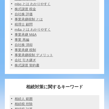
mbo とは わかりやすく
株式譲渡 税金
自社株 評価
事業承継税制 とは
税理士 顧問
m&a とは わかりやすく
事業承継 M&A
事業 再編
自社株 消却
事業承継 税制
事業承継税制 デメリット
会社 引き継ぎ
株式譲渡 契約書
相続対策に関するキーワード
相続人 範囲
相続税 控除