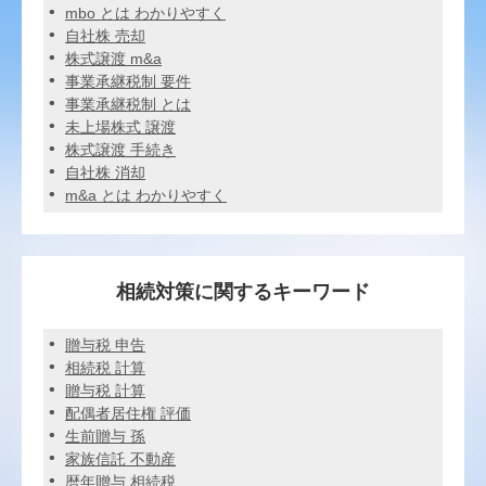
mbo とは わかりやすく
自社株 売却
株式譲渡 m&a
事業承継税制 要件
事業承継税制 とは
未上場株式 譲渡
株式譲渡 手続き
自社株 消却
m&a とは わかりやすく
相続対策に関するキーワード
贈与税 申告
相続税 計算
贈与税 計算
配偶者居住権 評価
生前贈与 孫
家族信託 不動産
暦年贈与 相続税