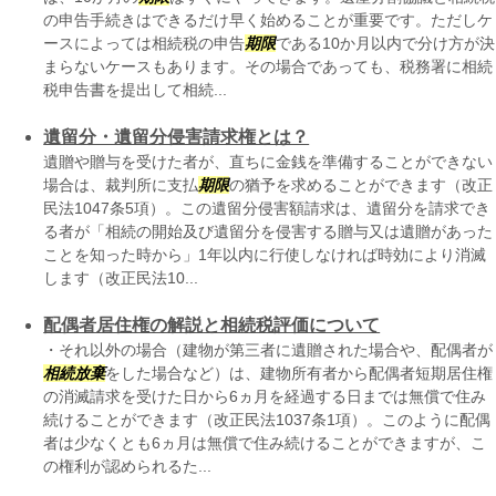
の申告手続きはできるだけ早く始めることが重要です。ただしケ
ースによっては相続税の申告
期限
である10か月以内で分け方が決
まらないケースもあります。その場合であっても、税務署に相続
税申告書を提出して相続...
遺留分・遺留分侵害請求権とは？
遺贈や贈与を受けた者が、直ちに金銭を準備することができない
場合は、裁判所に支払
期限
の猶予を求めることができます（改正
民法1047条5項）。この遺留分侵害額請求は、遺留分を請求でき
る者が「相続の開始及び遺留分を侵害する贈与又は遺贈があった
ことを知った時から」1年以内に行使しなければ時効により消滅
します（改正民法10...
配偶者居住権の解説と相続税評価について
・それ以外の場合（建物が第三者に遺贈された場合や、配偶者が
相続放棄
をした場合など）は、建物所有者から配偶者短期居住権
の消滅請求を受けた日から6ヵ月を経過する日までは無償で住み
続けることができます（改正民法1037条1項）。このように配偶
者は少なくとも6ヵ月は無償で住み続けることができますが、こ
の権利が認められるた...