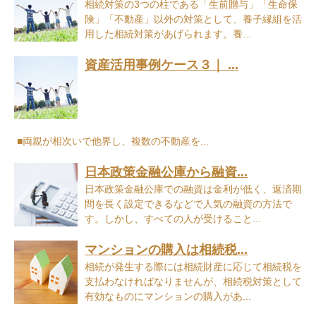
相続対策の3つの柱である「生前贈与」「生命保
険」「不動産」以外の対策として、養子縁組を活
用した相続対策があげられます。養...
資産活用事例ケース３｜ ...
■両親が相次いで他界し、複数の不動産を...
日本政策金融公庫から融資...
日本政策金融公庫での融資は金利が低く、返済期
間を長く設定できるなどで人気の融資の方法で
す。しかし、すべての人が受けること...
マンションの購入は相続税...
相続が発生する際には相続財産に応じて相続税を
支払わなければなりませんが、相続税対策として
有効なものにマンションの購入があ...