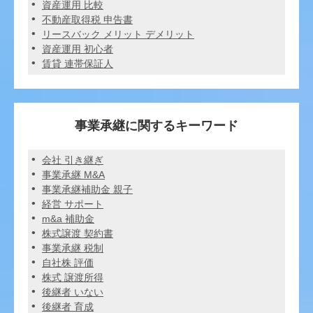
資産運用 比較
不動産取得税 申告書
リースバック メリット デメリット
資産運用 初心者
賃貸 連帯保証人
事業承継に関するキーワード
会社 引き継ぎ
事業承継 M&A
事業承継補助金 親子
経営 サポート
m&a 補助金
株式譲渡 契約書
事業承継 税制
自社株 評価
株式 譲渡所得
後継者 いない
後継者 育成