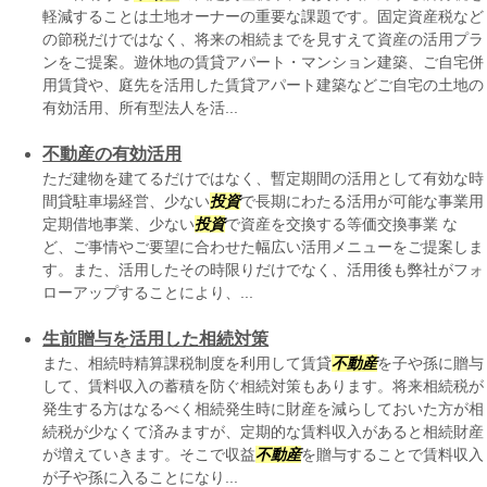
軽減することは土地オーナーの重要な課題です。固定資産税など
の節税だけではなく、将来の相続までを見すえて資産の活用プラ
ンをご提案。遊休地の賃貸アパート・マンション建築、ご自宅併
用賃貸や、庭先を活用した賃貸アパート建築などご自宅の土地の
有効活用、所有型法人を活...
不動産の有効活用
ただ建物を建てるだけではなく、暫定期間の活用として有効な時
間貸駐車場経営、少ない
投資
で長期にわたる活用が可能な事業用
定期借地事業、少ない
投資
で資産を交換する等価交換事業 な
ど、ご事情やご要望に合わせた幅広い活用メニューをご提案しま
す。また、活用したその時限りだけでなく、活用後も弊社がフォ
ローアップすることにより、...
生前贈与を活用した相続対策
また、相続時精算課税制度を利用して賃貸
不動産
を子や孫に贈与
して、賃料収入の蓄積を防ぐ相続対策もあります。将来相続税が
発生する方はなるべく相続発生時に財産を減らしておいた方が相
続税が少なくて済みますが、定期的な賃料収入があると相続財産
が増えていきます。そこで収益
不動産
を贈与することで賃料収入
が子や孫に入ることになり...