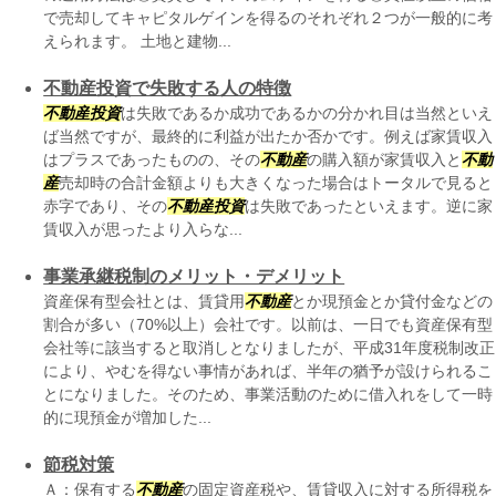
で売却してキャピタルゲインを得るのそれぞれ２つが一般的に考
えられます。 土地と建物...
不動産投資で失敗する人の特徴
不動産
投資
は失敗であるか成功であるかの分かれ目は当然といえ
ば当然ですが、最終的に利益が出たか否かです。例えば家賃収入
はプラスであったものの、その
不動産
の購入額が家賃収入と
不動
産
売却時の合計金額よりも大きくなった場合はトータルで見ると
赤字であり、その
不動産
投資
は失敗であったといえます。逆に家
賃収入が思ったより入らな...
事業承継税制のメリット・デメリット
資産保有型会社とは、賃貸用
不動産
とか現預金とか貸付金などの
割合が多い（70%以上）会社です。以前は、一日でも資産保有型
会社等に該当すると取消しとなりましたが、平成31年度税制改正
により、やむを得ない事情があれば、半年の猶予が設けられるこ
とになりました。そのため、事業活動のために借入れをして一時
的に現預金が増加した...
節税対策
Ａ：保有する
不動産
の固定資産税や、賃貸収入に対する所得税を