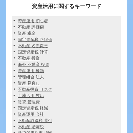
資産活用に関するキーワード
資産運用 初心者
不動産 評価額
資産 税金
固定資産税 路線価
不動産 名義変更
固定資産税 計算
不動産 投資
海外 不動産 投資
資産運用 種類
管理組合 法人
資産 見直し
不動産投資 リスク
土地活用 狭い
賃貸 管理費
固定資産税 軽減
資産運用 会社
不動産取得税 還付
不動産 贈与税