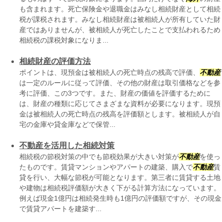
も含まれます。死亡保険金や退職金はみなし相続財産として相続
税が課税されます。みなし相続財産は被相続人が所有していた財
産ではありませんが、被相続人が死亡したことで支払われるため
相続税の課税対象になりま...
相続財産の評価方法
ポイントは、現預金は被相続人の死亡時点の残高で評価、
不動産
は一定のルールに従って評価、その他の財産は取引価格などを参
考に評価、この3つです。また、財産の価値を評価するために
は、財産の種類に応じてさまざまな資料が必要になります。現預
金は被相続人の死亡時点の残高を評価額とします。被相続人が自
宅の金庫や貸金庫などで保管...
不動産を活用した相続対策
相続税の節税対策の中でも節税効果が大きい対策が
不動産
を使っ
たものです。賃貸マンションやアパートの建築、購入で
不動産
賃
貸を行い、大幅な節税が可能となります。第三者に賃貸する土地
や建物は相続税評価額が大きく下がる計算方法になっています。
例えば現金1億円は相続発生時も1億円の評価額ですが、その現金
で賃貸アパートを建築す...