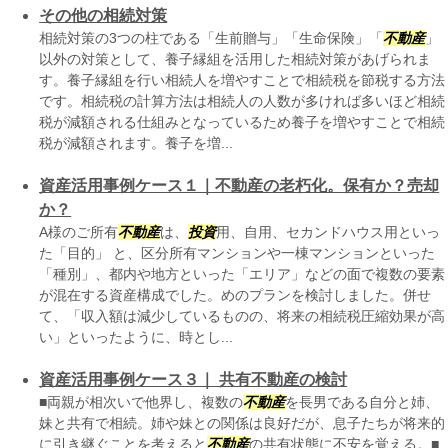
その他の相続対策
相続対策の3つの柱である「生前贈与」「生命保険」「
不動産
」
以外の対策として、養子縁組を活用した相続対策があげられま
す。養子縁組を行い相続人を増やすことで相続税を節税する方法
です。相続税の計算方法は相続人の人数が多ければ多いほど相続
税が減額される仕組みとなっているため養子を増やすことで相続
税が減額されます。養子を増...
資産活用事例ケース１｜不動産の老朽化。保有か？売却
か？
A様のご所有
不動産
は、
投資
用、自用、セカンドハウス用といっ
た「目的」 と、区分所有マンションや一棟マンションといった
「種別」、都内や地方といった「エリア」などの面で複数の要素
が混在する資産構成でした。めのプランを検討しました。併せ
て、「収入額は減少しているものの、将来の相続税圧縮効果が高
い」といったように、時とし...
資産活用事例ケース３｜ 共有不動産の検討
■両親が相次いで他界し、複数の
不動産
を長男である自分と姉、
妹と共有で相続。姉や妹との関係は良好だが、息子たちが将来的
に引き継ぐことを考えると
不動産
の共有状態に不安を覚える。■