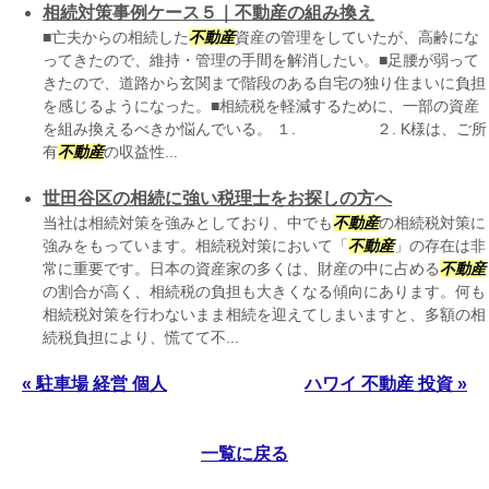
相続対策事例ケース５｜不動産の組み換え
■亡夫からの相続した
不動産
資産の管理をしていたが、高齢にな
ってきたので、維持・管理の手間を解消したい。■足腰が弱って
きたので、道路から玄関まで階段のある自宅の独り住まいに負担
を感じるようになった。■相続税を軽減するために、一部の資産
を組み換えるべきか悩んでいる。 １. ２. K様は、ご所
有
不動産
の収益性...
世田谷区の相続に強い税理士をお探しの方へ
当社は相続対策を強みとしており、中でも
不動産
の相続税対策に
強みをもっています。相続税対策において「
不動産
」の存在は非
常に重要です。日本の資産家の多くは、財産の中に占める
不動産
の割合が高く、相続税の負担も大きくなる傾向にあります。何も
相続税対策を行わないまま相続を迎えてしまいますと、多額の相
続税負担により、慌てて不...
« 駐車場 経営 個人
ハワイ 不動産 投資 »
一覧に戻る