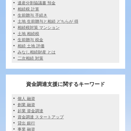
遺産分割協議書 預金
相続税 計算
生前贈与 手続き
土地 生前贈与と相続 どちらが 得
相続税対策 マンション
土地 相続税
生前贈与 税金
相続 土地 評価
みなし相続財産 とは
二次相続 対策
資金調達支援に関するキーワード
個人 融資
創業 融資
起業 資金調達
資金調達 スタートアップ
貸出 銀行
事業 融資