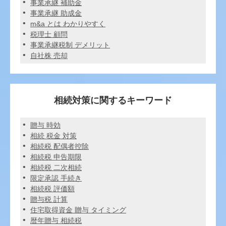
事業承継 補助金
事業承継 助成金
m&a とは わかりやすく
税理士 顧問
事業承継税制 デメリット
自社株 売却
相続対策に関するキーワード
贈与 時効
相続 税金 対策
相続税 配偶者控除
相続税 申告期限
相続税 二次相続
限定承認 手続き
相続税 評価額
贈与税 計算
住宅取得資金 贈与 タイミング
暦年贈与 相続税