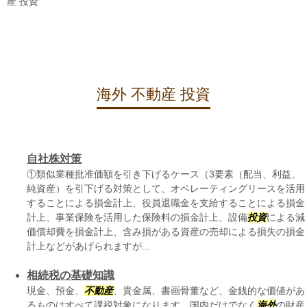
産 投資
海外 不動産 投資
自社株対策
①類似業種批准価額を引き下げるケース（3要素（配当、利益、
純資産）を引下げる対策として、オペレーティングリースを活用
することによる損金計上、役員退職金を支給することによる損金
計上、事業保険を活用した保険料の損金計上、設備
投資
による減
価償却費を損金計上、含み損がある資産の売却による損失の損金
計上などがあげられますが...
相続税の基礎知識
現金、預金、
不動産
、貴金属、書画骨董など、金銭的な価値があ
るものはすべて課税対象になります。国内だけでなく
海外
の財産