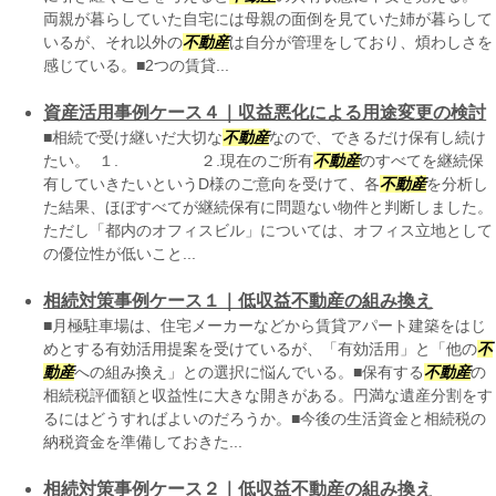
両親が暮らしていた自宅には母親の面倒を見ていた姉が暮らして
いるが、それ以外の
不動産
は自分が管理をしており、煩わしさを
感じている。■2つの賃貸...
資産活用事例ケース４｜収益悪化による用途変更の検討
■相続で受け継いだ大切な
不動産
なので、できるだけ保有し続け
たい。 １. ２.現在のご所有
不動産
のすべてを継続保
有していきたいというD様のご意向を受けて、各
不動産
を分析し
た結果、ほぼすべてが継続保有に問題ない物件と判断しました。
ただし「都内のオフィスビル」については、オフィス立地として
の優位性が低いこと...
相続対策事例ケース１｜低収益不動産の組み換え
■月極駐車場は、住宅メーカーなどから賃貸アパート建築をはじ
めとする有効活用提案を受けているが、「有効活用」と「他の
不
動産
への組み換え」との選択に悩んでいる。■保有する
不動産
の
相続税評価額と収益性に大きな開きがある。円満な遺産分割をす
るにはどうすればよいのだろうか。■今後の生活資金と相続税の
納税資金を準備しておきた...
相続対策事例ケース２｜低収益不動産の組み換え