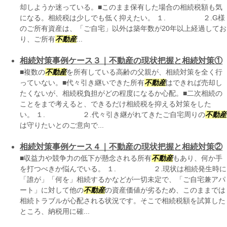
却しようか迷っている。■このまま保有した場合の相続税額も気
になる。相続税は少しでも低く抑えたい。 １. ２.G様
のご所有資産は、「ご自宅」以外は築年数が20年以上経過してお
り、ご所有
不動産
...
相続対策事例ケース３｜不動産の現状把握と相続対策①
■複数の
不動産
を所有している高齢の父親が、相続対策を全く行
っていない。■代々引き継いできた所有
不動産
はできれば売却し
たくないが、相続税負担がどの程度になるか心配。■二次相続の
ことをまで考えると、できるだけ相続税を抑える対策をした
い。 １. ２.代々引き継がれてきたご自宅周りの
不動産
は守りたいとのご意向で...
相続対策事例ケース４｜不動産の現状把握と相続対策②
■収益力や競争力の低下が懸念される所有
不動産
もあり、何か手
を打つべきか悩んでいる。 １. ２.現状は相続発生時に
「誰が」「何を」相続するかなどが一切未定で、「ご自宅兼アパ
ート」に対して他の
不動産
の資産価値が劣るため、このままでは
相続トラブルが心配される状況です。そこで相続税額を試算した
ところ、納税用に確...