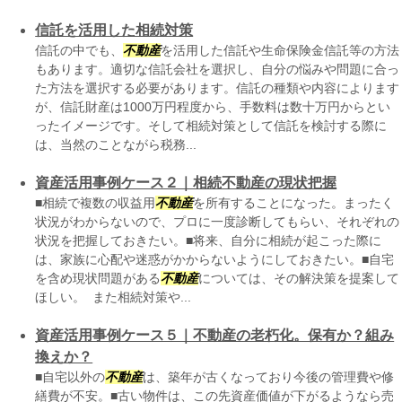
信託を活用した相続対策
信託の中でも、
不動産
を活用した信託や生命保険金信託等の方法
もあります。適切な信託会社を選択し、自分の悩みや問題に合っ
た方法を選択する必要があります。信託の種類や内容によります
が、信託財産は1000万円程度から、手数料は数十万円からとい
ったイメージです。そして相続対策として信託を検討する際に
は、当然のことながら税務...
資産活用事例ケース２｜相続不動産の現状把握
■相続で複数の収益用
不動産
を所有することになった。まったく
状況がわからないので、プロに一度診断してもらい、それぞれの
状況を把握しておきたい。■将来、自分に相続が起こった際に
は、家族に心配や迷惑がかからないようにしておきたい。■自宅
を含め現状問題がある
不動産
については、その解決策を提案して
ほしい。 また相続対策や...
資産活用事例ケース５｜不動産の老朽化。保有か？組み
換えか？
■自宅以外の
不動産
は、築年が古くなっており今後の管理費や修
繕費が不安。■古い物件は、この先資産価値が下がるようなら売