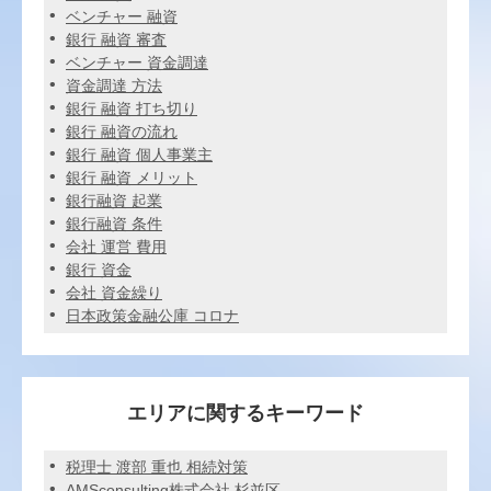
ベンチャー 融資
銀行 融資 審査
ベンチャー 資金調達
資金調達 方法
銀行 融資 打ち切り
銀行 融資の流れ
銀行 融資 個人事業主
銀行 融資 メリット
銀行融資 起業
銀行融資 条件
会社 運営 費用
銀行 資金
会社 資金繰り
日本政策金融公庫 コロナ
エリアに関するキーワード
税理士 渡部 重也 相続対策
AMSconsulting株式会社 杉並区