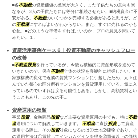
■各
不動産
の資産価値の差異が大きく、また子供たちの意向も異
なるが、3人の子供たちには等分に相続させたい。■納税資金に不
安がある。
不動産
のいくつかを売却する必要があると思うが、ど
の
不動産
にすればよいかわからない。また、すぐに売れるのかも
心配。■どのような準備をすればよいのか、プロの意見を聞いて
みたい。１. ...
資産活用事例ケース６｜投資不動産のキャッシュフロー
の改善
■
不動産
投資
を行っているが、今後も積極的に資産形成を進めて
いきたいので、保有
不動産
全体の状況を客観的に把握したい。■
家族構成の変化で近隣の賃貸マンションに引越したため、元々住
んでいた都心の区分所有マンションを賃貸運用している。気に入
っているのでいずれは戻る可能性もある。しかし、高額賃料とい
うこともあり、この先の不...
資産運用の種類
事業
投資
、金融商品
投資
など主要な資産運用の中でも、特に
不動
産
運用について解説していきます。
不動産
に直接
投資
して資産
運用する際に、その
投資
対象になるのは①土地②建物であり、そ
の運用方法は①賃貸してインカムゲインを得る②買値以上の価格