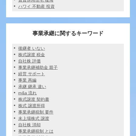
賃貸併用住宅 後悔
ハワイ 不動産 投資
事業承継に関するキーワード
後継者 いない
株式譲渡 税金
自社株 評価
事業承継補助金 親子
経営 サポート
事業 再編
承継 継承 違い
m&a 流れ
株式譲渡 契約書
株式 譲渡所得
事業承継税制 要件
未上場株式 譲渡
自社株 消却
事業承継税制 とは