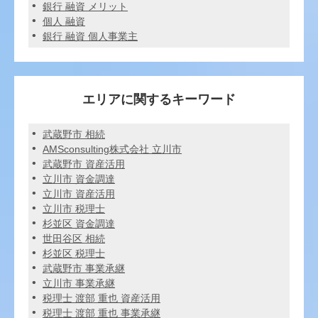
銀行 融資 メリット
個人 融資
銀行 融資 個人事業主
エリアに関するキーワード
武蔵野市 相続
AMSconsulting株式会社 立川市
武蔵野市 資産活用
立川市 資金調達
立川市 資産活用
立川市 税理士
杉並区 資金調達
世田谷区 相続
杉並区 税理士
武蔵野市 事業承継
立川市 事業承継
税理士 渡部 重也 資産活用
税理士 渡部 重也 事業承継