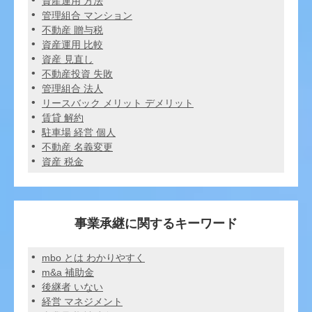
資産運用 方法
管理組合 マンション
不動産 贈与税
資産運用 比較
資産 見直し
不動産投資 失敗
管理組合 法人
リースバック メリット デメリット
賃貸 解約
駐車場 経営 個人
不動産 名義変更
資産 税金
事業承継に関するキーワード
mbo とは わかりやすく
m&a 補助金
後継者 いない
経営 マネジメント