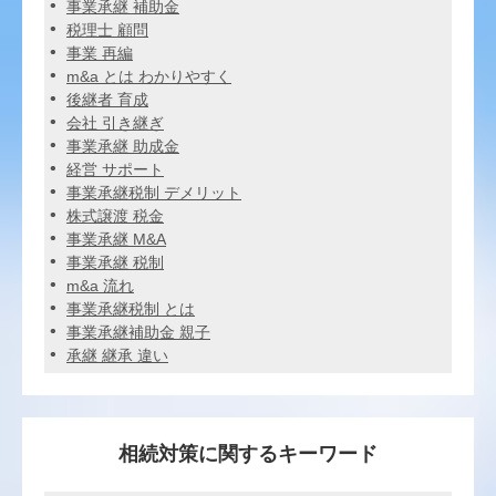
事業承継 補助金
税理士 顧問
事業 再編
m&a とは わかりやすく
後継者 育成
会社 引き継ぎ
事業承継 助成金
経営 サポート
事業承継税制 デメリット
株式譲渡 税金
事業承継 M&A
事業承継 税制
m&a 流れ
事業承継税制 とは
事業承継補助金 親子
承継 継承 違い
相続対策に関するキーワード