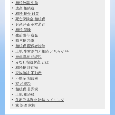
相続放棄 生前
遺産 相続税
相続 税金 対策
死亡保険金 相続税
財産評価 基本通達
相続 保険
生前贈与 税金
贈与税 税率
相続税 配偶者控除
土地 生前贈与と相続 どちらが 得
暦年贈与 相続税
みなし相続財産 とは
相続税 評価額
家族信託 不動産
不動産 相続税
家 相続税
相続税 非課税
土地 相続税
住宅取得資金 贈与 タイミング
株 譲渡 家族