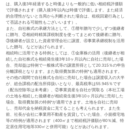
は、購入後3年経過すると時価よりも一般的に低い相続税評価額
で評価されます（購入後3年以内は時価で評価します。また経済
的合理性がないと当局から判断された場合は、租税回避行為とし
て否認される可能性もございいます）。
また、自社株式の承継方法として、①暦年贈与で少しずつ後継者
に贈与、②相続時精算課税制度を使ってまとめて後継者に贈与、
③後継者が設立した資産管理会社に譲渡、④事業承継税制を活用
した贈与、などがあげられます。
相続時に活用できる特例としては、①金庫株の活用（後継者が相
続した自社株式を相続発生後3年10ヶ月以内に自社に売却した場
合、売却益は特例で一般株式等の譲渡所得として20.315％の申告
分離課税となります。また取得費加算の特例*も適用されます。
その他の期間で自社株式を自社に売却した場合は譲渡収入の大半
が、総合課税の配当所得扱いとなり、最高税率は55.945％です
（配当控除等は未考慮）、②事業資産を自社が買取る（本社工場
の土地を相続した後継者が相続発生後3年10ヶ月以内に売却した
場合、取得費加算の特例*が適用できます。土地を自社に売却
し、売却代金を納税資金に充てることも考えられます。また生
前、社長が会社に事業用不動産を賃貸していた場合、小規模宅地
等の特例が適用されます（400㎡まで相続税評価額が80％減、特
定居住用宅地等330㎡と併用可能）などがあげられます。