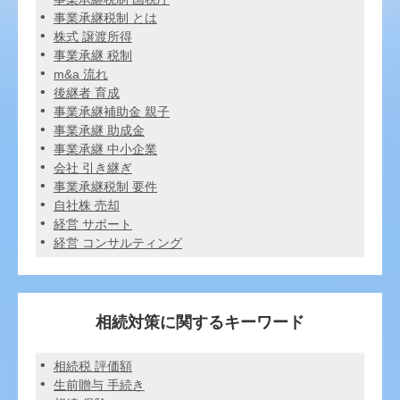
事業承継税制 とは
株式 譲渡所得
事業承継 税制
m&a 流れ
後継者 育成
事業承継補助金 親子
事業承継 助成金
事業承継 中小企業
会社 引き継ぎ
事業承継税制 要件
自社株 売却
経営 サポート
経営 コンサルティング
相続対策に関するキーワード
相続税 評価額
生前贈与 手続き