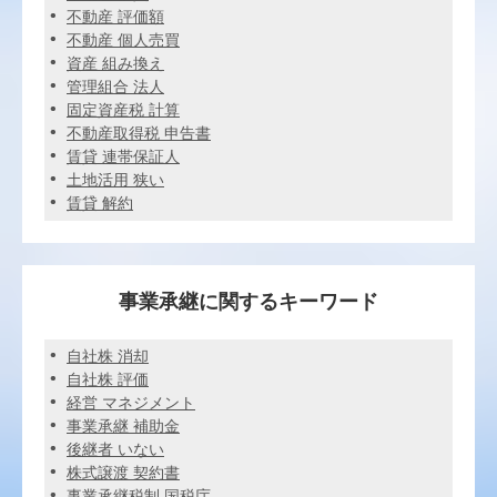
不動産 評価額
不動産 個人売買
資産 組み換え
管理組合 法人
固定資産税 計算
不動産取得税 申告書
賃貸 連帯保証人
土地活用 狭い
賃貸 解約
事業承継に関するキーワード
自社株 消却
自社株 評価
経営 マネジメント
事業承継 補助金
後継者 いない
株式譲渡 契約書
事業承継税制 国税庁