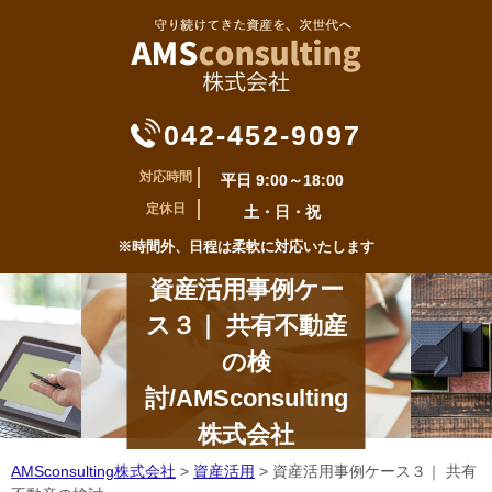
042-452-9097
対応時間
平日 9:00～18:00
定休日
土・日・祝
※時間外、日程は柔軟に対応いたします
資産活用事例ケー
ス３｜ 共有不動産
の検
討/AMSconsulting
株式会社
AMSconsulting株式会社
>
資産活用
>
資産活用事例ケース３｜ 共有