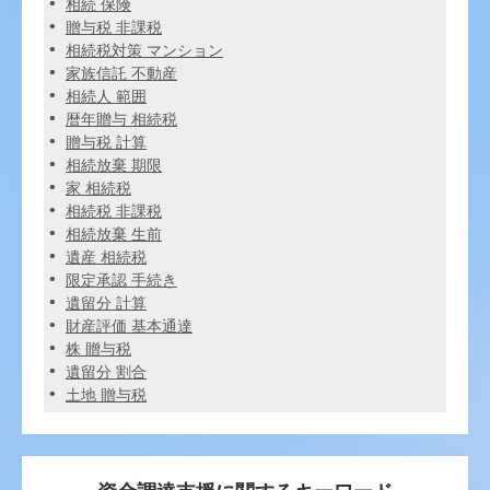
相続 保険
贈与税 非課税
相続税対策 マンション
家族信託 不動産
相続人 範囲
暦年贈与 相続税
贈与税 計算
相続放棄 期限
家 相続税
相続税 非課税
相続放棄 生前
遺産 相続税
限定承認 手続き
遺留分 計算
財産評価 基本通達
株 贈与税
遺留分 割合
土地 贈与税