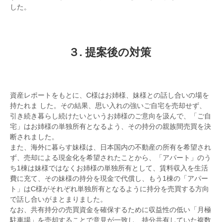
した。
３. 提案後の対策
資産レポートをもとに、C様はお姉様、妹様との話し合いの場を
持たれま した。その結果、思い入れの強いご自宅を売却せず、
引き続き暮らし続けたいというお姉様のご意向を汲んで、「ご自
宅」はお姉様の単独所有となるよう、その持分の親族間売買を決
断されました。
また、海外に暮らす妹様は、日本国内の不動産の所有を希望され
ず、売却による現金化を希望されたことから、「アパート」のう
ち1棟は妹様ではなくお姉様の単独所有として、賃料収入を生活
費に充て、その妹様の持分を現金で代償し、もう1棟の「アパー
ト」はC様がそれぞれ単独所有となるように持分を売買する方向
で話し合いがまとまりました。
なお、共有持分の売買資金を確保するために収益性の低い「月極
駐車場」を売却することで意見が一致し、持分共有していた複数