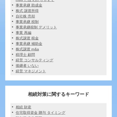
事業承継 助成金
株式 譲渡所得
自社株 売却
事業承継 税制
事業承継税制 デメリット
事業 再編
株式譲渡 税金
事業承継 補助金
株式譲渡 m&a
税理士 顧問
経営 コンサルティング
後継者 いない
経営 マネジメント
相続対策に関するキーワード
相続 財産
住宅取得資金 贈与 タイミング