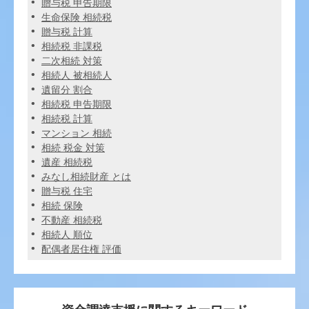
贈与税 申告期限
生命保険 相続税
贈与税 計算
相続税 非課税
二次相続 対策
相続人 被相続人
遺留分 割合
相続税 申告期限
相続税 計算
マンション 相続
相続 税金 対策
遺産 相続税
みなし相続財産 とは
贈与税 住宅
相続 保険
不動産 相続税
相続人 順位
配偶者居住権 評価