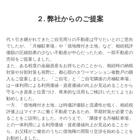
２. 弊社からのご提案
代々引き継がれてきたご自宅周りの不動産は守りたいとのご意向
でしたが、「月極駐車場」や「借地権付き土地」など、相続税評
価額の圧縮効果の少ない不動産が中心だったため、一部不動産の
売却をご提案しました。
また、ある程度の金融資産をお持ちとのことから、相続時の納税
対策や分割対策も視野に、都心部のタワーマンション複数戸の購
入もご提案しました。「ご自宅」と「ご自宅隣接の月極駐車場」
は一体利用による利用価値・資産価値の向上が見込めることから
守るべき資産と位置づけ、将来的な活用もご検討いただくようお
勧めしました。
一方、「借地権付き土地」は時価評価額と流通性が低く、相続税
評価上はマイナスに働く不動産であるため、早期対策が必要であ
ることをご説明しました。そのうえで、「隣接する月極駐車場」
との一体利用による利用価値・資産価値向上が見込めることか
ら、お父様がご健在のうちに借地権の買取り交渉を始めることを
お勧めしました。