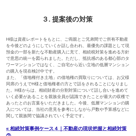
３. 提案後の対策
H様は資産レポートをもとに、ご両親とご兄弟間でご所有不動産
を今後どのようにしていくか話し合われ、最優先の課題として現
預金の一部を新たな不動産購入に充て、相続税対策を進める方針
で意思の統一を図られました。ただし、抵抗感のある都心部のタ
ワーマンションではなく、ご自宅から近い立地の低層マンション
の購入を現在検討中です。
また、「借地権付き土地」の借地権の買取りについては、お父様
同席のうえでH様と借地権者の方とで話をされることになりまし
た。H様からは、相続財産の分割対策について話し合いを進めて
いく必要があることを親族全員が認識できたことが最大の収穫で
あったとのお言葉をいただきました。今後、低層マンションの購
入については、当社の意見を参考にしながら戸数や予算感などに
関して親族間で協議されていく予定です。
« 相続対策事例ケース４｜不動産の現状把握と相続対策
②