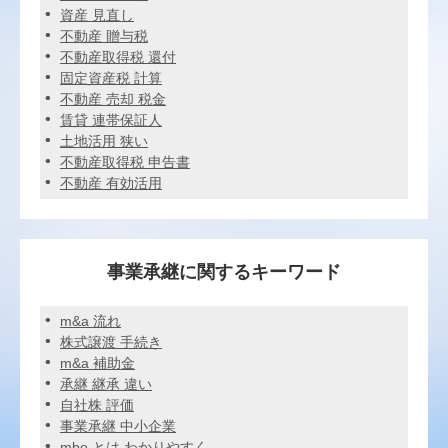
資産 見直し
不動産 贈与税
不動産取得税 還付
固定資産税 計算
不動産 売却 税金
賃貸 連帯保証人
土地活用 狭い
不動産取得税 申告書
不動産 有効活用
事業承継に関するキーワード
m&a 流れ
株式譲渡 手続き
m&a 補助金
承継 継承 違い
自社株 評価
事業承継 中小企業
mbo とは わかりやすく