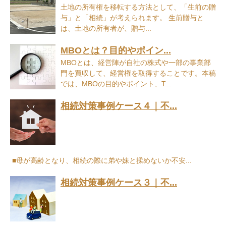
土地の所有権を移転する方法として、「生前の贈
与」と「相続」が考えられます。 生前贈与と
は、土地の所有者が、贈与...
MBOとは？目的やポイン...
MBOとは、経営陣が自社の株式や一部の事業部
門を買収して、経営権を取得することです。本稿
では、MBOの目的やポイント、T...
相続対策事例ケース４｜不...
■母が高齢となり、相続の際に弟や妹と揉めないか不安...
相続対策事例ケース３｜不...