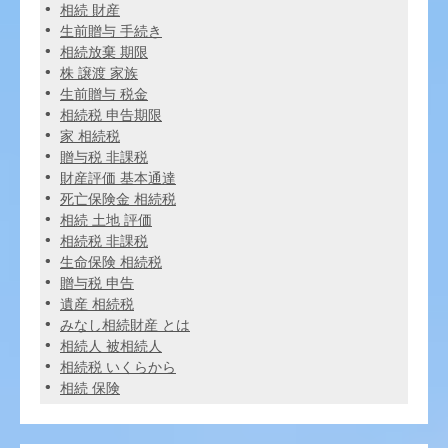
相続 財産
生前贈与 手続き
相続放棄 期限
株 譲渡 家族
生前贈与 税金
相続税 申告期限
家 相続税
贈与税 非課税
財産評価 基本通達
死亡保険金 相続税
相続 土地 評価
相続税 非課税
生命保険 相続税
贈与税 申告
遺産 相続税
みなし相続財産 とは
相続人 被相続人
相続税 いくらから
相続 保険