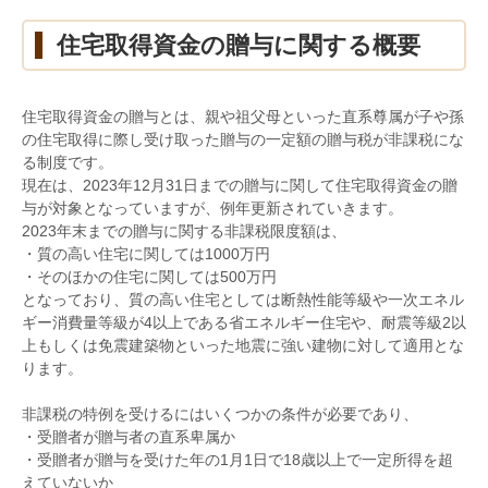
住宅取得資金の贈与に関する概要
住宅取得資金の贈与とは、親や祖父母といった直系尊属が子や孫
の住宅取得に際し受け取った贈与の一定額の贈与税が非課税にな
る制度です。
現在は、
2023
年
12
月
31
日までの贈与に関して住宅取得資金の贈
与が対象となっていますが、例年更新されていきます。
2023
年末までの贈与に関する非課税限度額は、
・質の高い住宅に関しては
1000
万円
・そのほかの住宅に関しては
500
万円
となっており、質の高い住宅としては断熱性能等級や一次エネル
ギー消費量等級が
4
以上である省エネルギー住宅や、耐震等級
2
以
上もしくは免震建築物といった地震に強い建物に対して適用とな
ります。
非課税の特例を受けるにはいくつかの条件が必要であり、
・受贈者が贈与者の直系卑属か
・受贈者が贈与を受けた年の
1
月
1
日で
18
歳以上で一定所得を超
えていないか