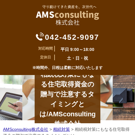
042-452-9097
対応時間
平日 9:00～18:00
定休日
土・日・祝
※時間外、日程は柔軟に対応いたします
相続税対策にもな
る住宅取得資金の
贈与で注意するタ
イミングと
は/AMSconsulting
株式会社
AMSconsulting株式会社
>
相続対策
>
相続税対策にもなる住宅取得