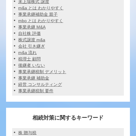
未上場株式 譲渡
m&a とは わかりやすく
事業承継補助金 親子
mbo とは わかりやすく
事業承継 M&A
自社株 評価
株式譲渡 m&a
会社 引き継ぎ
m&a 流れ
税理士 顧問
後継者 いない
事業承継税制 デメリット
事業承継 補助金
経営 コンサルティング
事業承継税制 要件
相続対策に関するキーワード
株 贈与税