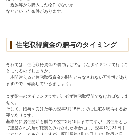
・親族等から購入した物件でないか
などといった条件があります。
住宅取得資金の贈与のタイミング
それでは、住宅取得資金の贈与はどのようなタイミングで行うこ
とになるのでしょうか。
一歩間違えると住宅取得資金の贈与とみなされない可能性があり
ますので、確認していきましょう。
まず贈与のタイミングですが、必ず住宅取得前でなければなりま
せん。
そして、贈与を受けた年の翌年
3
月
15
日までに住宅を取得する必
要があります。
基本的に居住開始も贈与の翌年
3
月
15
日までですが、居住用とし
て建築され入居が確実とみなされた場合には、翌年
12
月
31
日ま
でとなることもありますが、原則翌年
3
月
15
日までに取得と居